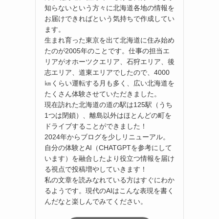
知らないという方々に北海道各地の情報を
お届けできればという気持ちで作成してい
ます。
生まれ育った東京を出て北海道に住み始め
たのが2005年のことです。仕事の担当エ
リアがオホーツクエリア、石狩エリア、後
志エリア、道東エリアでしたので、4000
㎞くらい運転する月も多く、広い北海道を
たくさん体験させていただきました。
現在訪れた北海道の道の駅は125駅（うち
1つは閉鎖）、離島以外はほとんどの町を
ドライブすることができました！
2024年からブログを少しリニューアル。
自分の体験とAI（CHATGPTを参考にして
います）を融合したより役立つ情報を届け
る視点で投稿増やしていきます！
私の文章を読みなれている方はすぐにわか
るようです。現代のAIはこんな表現を書く
んだなと楽しんでみてください。