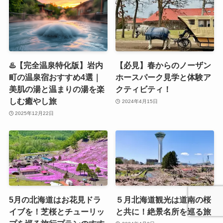
♨️【完全温泉特化版】岩内
【必見】春からのノーザン
町の温泉宿おすすめ4選｜
ホースパーク見学と体験ア
美肌の湯と温まりの湯を楽
クティビティ！
しむ癒やし旅
2024年4月15日
2025年12月22日
5月の北海道はお花見ドラ
５月北海道観光は道南の桜
イブを！芝桜とチューリッ
と共に！絶景名所を巡る旅