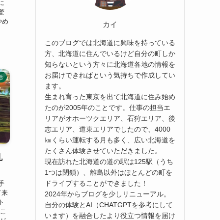
に
驚
やめ
カイ
このブログでは北海道に興味を持っている
方、北海道に住んでいるけど自分の町しか
知らないという方々に北海道各地の情報を
お届けできればという気持ちで作成してい
活
ます。
生まれ育った東京を出て北海道に住み始め
たのが2005年のことです。仕事の担当エ
リアがオホーツクエリア、石狩エリア、後
志エリア、道東エリアでしたので、4000
㎞くらい運転する月も多く、広い北海道を
たくさん体験させていただきました。
札
現在訪れた北海道の道の駅は125駅（うち
1つは閉鎖）、離島以外はほとんどの町を
ドライブすることができました！
手
て来
2024年からブログを少しリニューアル。
ト
自分の体験とAI（CHATGPTを参考にして
 こ
います）を融合したより役立つ情報を届け