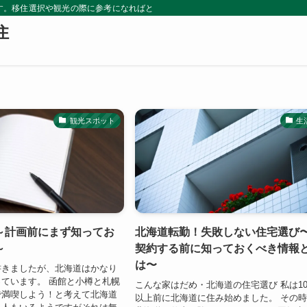
グです。移住選択や観光の際に参考になればと思います。
住
観光スポット
生
～計画前にまず知ってお
北海道転勤！失敗しない住宅選び
～
契約する前に知っておくべき情報
は〜
書きましたが、北海道はかなり
ています。 函館と小樽と札幌
こんな家はだめ・北海道の住宅選び 私は1
で満喫しよう！と考えて北海道
以上前に北海道に住み始めました。 その