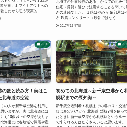
る人もいるようですがそれは無
北海道の仕事経験のある、かつての同級生
; 関連記事：ホワイトアウトへの
住宅（賃貸）選びで注意することを聞いて
験したから思う現実的...
きの連続でした。 １階はやめろ 角部屋は
ろ 鉄筋コンクリート（鉄骨ではなく...
日
2017年12月7日
生活
生
港の数と読み方！実はこ
初めての北海道～新千歳空港から
た北海道の空港
幌駅までの豆知識～
多くの人が新千歳空港を利用し
新千歳空港到着！札幌までの道のり・交通
と思いますが、実は北海道には
段はJRかバスか？ 北海道に飛行機を使っ
にも10個以上の空港がありま
たときに新千歳空港から札幌駅というルー
い北海道には各地域で気候や産
で来られる方はたくさんいると思います。