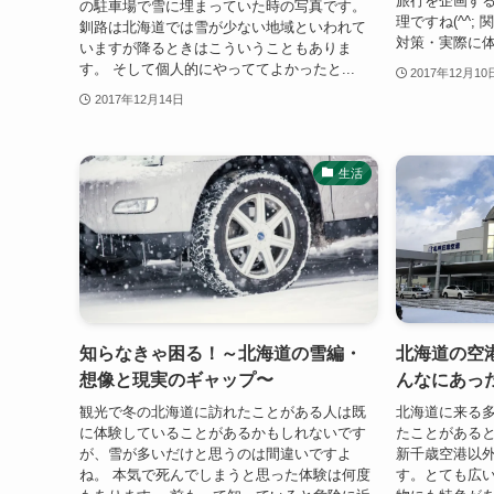
旅行を企画す
の駐車場で雪に埋まっていた時の写真です。
理ですね(^^
釧路は北海道では雪が少ない地域といわれて
対策・実際に体
いますが降るときはこういうこともありま
す。 そして個人的にやっててよかったと...
2017年12月10
2017年12月14日
生活
知らなきゃ困る！～北海道の雪編・
北海道の空
想像と現実のギャップ〜
んなにあっ
観光で冬の北海道に訪れたことがある人は既
北海道に来る
に体験していることがあるかもしれないです
たことがある
が、雪が多いだけと思うのは間違いですよ
新千歳空港以外
ね。 本気で死んでしまうと思った体験は何度
す。とても広