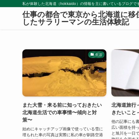
私が体験した北海道（hokkaido）の情報を主に書いているブロ
仕事の都合で東京から北海道に移
したサラリーマンの生活体験記
生活
また大雪・来る前に知っておきたい
北海道旅行
北海道生活での車事情〜傾向と対
きたいこと
策〜
他の記事にも
広い面積を持っ
始めにキャッチアップ画像で使っている雪に
と旭川を一日
埋もれた車の写真は実際に私の車が釧路空港