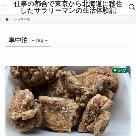
仕事の都合で東京から北海道に移住
したサラリーマンの生活体験記
ホーム
車中泊
車中泊
– tag –
道の駅