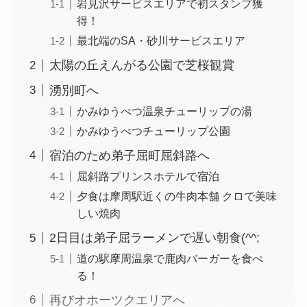
岩見沢サービスエリアで初スタンプ獲
得！
最北端のSA・砂川サービスエリア
太陽の丘えんがる公園で芝桜観賞
湧別町へ
かみゆうべつ温泉チューリップの湯
かみゆうべつチューリップ公園
宿泊のため弟子屈町屈斜路へ
屈斜路プリンスホテルで宿泊
夕食は摩周駅近くの牛肉本舗 クロで美味
しい焼肉
2日目は弟子屈ラーメンで遅い朝食(^^;
道の駅摩周温泉で鹿肉バーガーを食べ
る！
再びオホーツクエリアへ